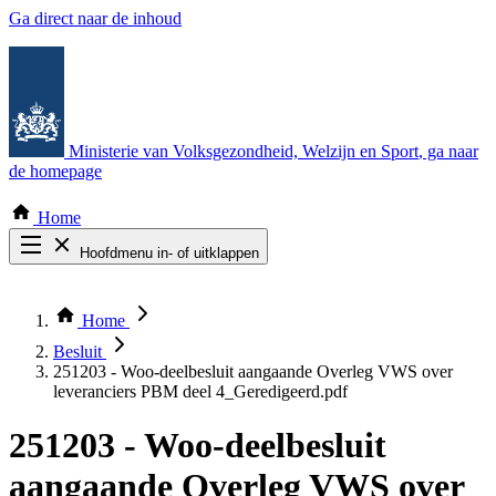
Ga direct naar de inhoud
Ministerie van Volksgezondheid, Welzijn en Sport
, ga naar
de homepage
Home
Hoofdmenu in- of uitklappen
Zoek door alle publicaties
Thema COVID-19
Home
Bekijk per bestuursorgaan
Besluit
251203 - Woo-deelbesluit aangaande Overleg VWS over
leveranciers PBM deel 4_Geredigeerd.pdf
251203 - Woo-deelbesluit
aangaande Overleg VWS over