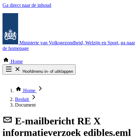
Ga direct naar de inhoud
Ministerie van Volksgezondheid, Welzijn en Sport
, ga naar
de homepage
Home
Hoofdmenu in- of uitklappen
Zoek door alle publicaties
Thema COVID-19
Home
Bekijk per bestuursorgaan
Besluit
Document
E-mailbericht
RE X
informatieverzoek edibles.eml