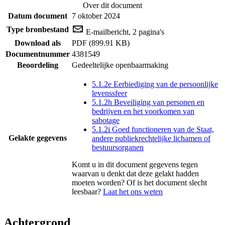
Over dit document
Datum document
7 oktober 2024
Type bronbestand
E-mailbericht, 2 pagina's
Download als
PDF (899.91 KB)
Documentnummer
4381549
Beoordeling
Gedeeltelijke openbaarmaking
5.1.2e Eerbiediging van de persoonlijke
levenssfeer
5.1.2h Beveiliging van personen en
bedrijven en het voorkomen van
sabotage
5.1.2i Goed functioneren van de Staat,
Gelakte gegevens
andere publiekrechtelijke lichamen of
bestuursorganen
Komt u in dit document gegevens tegen
waarvan u denkt dat deze gelakt hadden
moeten worden? Of is het document slecht
leesbaar?
Laat het ons weten
Achtergrond