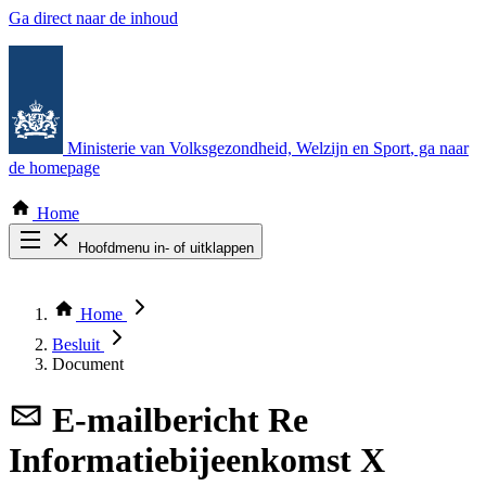
Ga direct naar de inhoud
Ministerie van Volksgezondheid, Welzijn en Sport
, ga naar
de homepage
Home
Hoofdmenu in- of uitklappen
Zoek door alle publicaties
Thema COVID-19
Home
Bekijk per bestuursorgaan
Besluit
Document
E-mailbericht
Re
Informatiebijeenkomst X