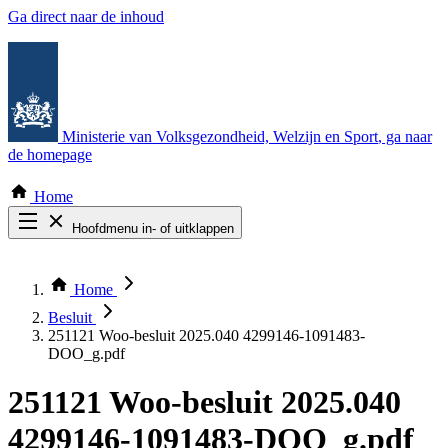
Ga direct naar de inhoud
Ministerie van Volksgezondheid, Welzijn en Sport
, ga naar
de homepage
Home
Hoofdmenu in- of uitklappen
Zoek door alle publicaties
Thema COVID-19
Home
Bekijk per bestuursorgaan
Besluit
251121 Woo-besluit 2025.040 4299146-1091483-
DOO_g.pdf
251121 Woo-besluit 2025.040
4299146-1091483-DOO_g.pdf