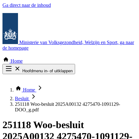
Ga direct naar de inhoud
Ministerie van Volksgezondheid, Welzijn en Sport
, ga naar
de homepage
Home
Hoofdmenu in- of uitklappen
Zoek door alle publicaties
Thema COVID-19
Home
Bekijk per bestuursorgaan
Besluit
251118 Woo-besluit 2025A00132 4275470-1091129-
DOO_g.pdf
251118 Woo-besluit
2025A00132 4275470-1091129-