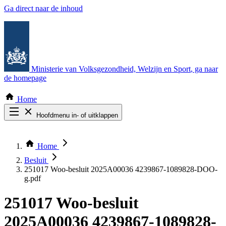
Ga direct naar de inhoud
Ministerie van Volksgezondheid, Welzijn en Sport
, ga naar
de homepage
Home
Hoofdmenu in- of uitklappen
Zoek door alle publicaties
Thema COVID-19
Home
Bekijk per bestuursorgaan
Besluit
251017 Woo-besluit 2025A00036 4239867-1089828-DOO-
g.pdf
251017 Woo-besluit
2025A00036 4239867-1089828-