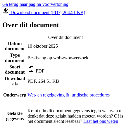
Ga terug naar pagina-voorvertoning
Download document (PDF, 264.51 KB)
Over dit document
Over dit document
Datum
10 oktober 2025
document
Type
Beslissing op wob-/woo-verzoek
document
Soort
PDF
document
Download
PDF, 264.51 KB
als
Onderwerp
Wet- en regelgeving & juridische procedures
Komt u in dit document gegevens tegen waarvan u
Gelakte
denkt dat deze gelakt hadden moeten worden? Of is
gegevens
het document slecht leesbaar?
Laat het ons weten