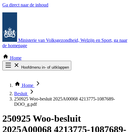
Ga direct naar de inhoud
Ministerie van Volksgezondheid, Welzijn en Sport
, ga naar
de homepage
Home
Hoofdmenu in- of uitklappen
Zoek door alle publicaties
Thema COVID-19
Home
Bekijk per bestuursorgaan
Besluit
250925 Woo-besluit 2025A00068 4213775-1087689-
DOO_g.pdf
250925 Woo-besluit
2025A00068 4213775-1087689-