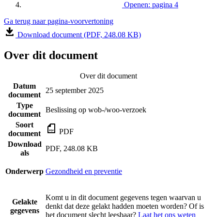
Openen: pagina 4
Ga terug naar pagina-voorvertoning
Download document (PDF, 248.08 KB)
Over dit document
Over dit document
Datum
25 september 2025
document
Type
Beslissing op wob-/woo-verzoek
document
Soort
PDF
document
Download
PDF, 248.08 KB
als
Onderwerp
Gezondheid en preventie
Komt u in dit document gegevens tegen waarvan u
Gelakte
denkt dat deze gelakt hadden moeten worden? Of is
gegevens
het document slecht leesbaar?
Laat het ons weten