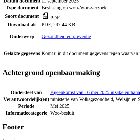
Datum document
11 september 2025
Type document
Beslissing op wob-/woo-verzoek
Soort document
PDF
Download als
PDF, 297.44 KB
Onderwerp
Gezondheid en preventie
Gelakte gegevens
Komt u in dit document gegevens tegen waarvan u
Achtergrond openbaarmaking
Onderdeel van
Bijeenkomst van 16 mei 2025 inzake euthanasi
Verantwoordelijk(en)
ministerie van Volksgezondheid, Welzijn en 
Periode
Mei 2025
Informatiecategorie
Woo-besluit
Footer