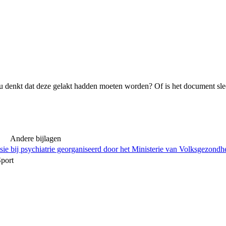
 denkt dat deze gelakt hadden moeten worden? Of is het document sle
Andere bijlagen
e bij psychiatrie georganiseerd door het Ministerie van Volksgezondhe
Sport