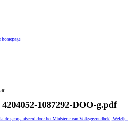
de homepage
df
0 4204052-1087292-DOO-g.pdf
atrie georganiseerd door het Ministerie van Volksgezondheid, Welzijn