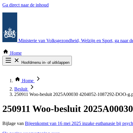
Ga direct naar de inhoud
Ministerie van Volksgezondheid, Welzijn en Sport
, ga naar 
Home
Hoofdmenu in- of uitklappen
Zoek door alle publicaties
Thema COVID-19
Home
Bekijk per bestuursorgaan
Besluit
250911 Woo-besluit 2025A00030 4204052-1087292-DOO-g.p
250911 Woo-besluit 2025A0003
Bijlage van
Bijeenkomst van 16 mei 2025 inzake euthanasie bij psychi