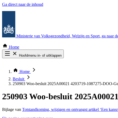
Ga direct naar de inhoud
Ministerie van Volksgezondheid, Welzijn en Sport
, ga naar 
Home
Hoofdmenu in- of uitklappen
Zoek door alle publicaties
Thema COVID-19
Home
Bekijk per bestuursorgaan
Besluit
250903 Woo-besluit 2025A00021 4203719-1087275-DOO-Ger
250903 Woo-besluit 2025A0002
Bijlage van
Totstandkoming, wijzigen en ontvangst artikel ‘Een kansri