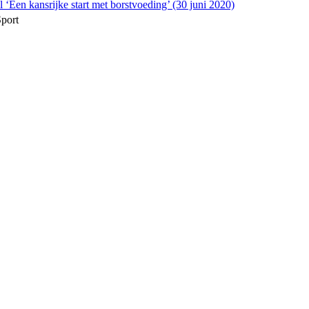
 ‘Een kansrijke start met borstvoeding’ (30 juni 2020)
Sport