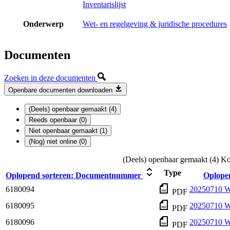
Inventarislijst
Onderwerp
Wet- en regelgeving & juridische procedures
Documenten
Zoeken in deze documenten
Openbare documenten downloaden
(Deels) openbaar gemaakt (4)
Reeds openbaar (0)
Niet openbaar gemaakt (1)
(Nog) niet online (0)
(Deels) openbaar gemaakt (4)
Ko
Type
Oplopend sorteren:
Documentnummer
Oplopen
6180094
20250710 W
PDF
6180095
20250710 W
PDF
6180096
20250710 WO
PDF