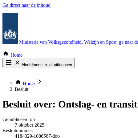
Ga direct naar de inhoud
Ministerie van Volksgezondheid, Welzijn en Sport
, ga naar 
Home
Hoofdmenu in- of uitklappen
Zoek door alle publicaties
Thema COVID-19
Home
Bekijk per bestuursorgaan
Besluit
Besluit over:
Ontslag- en transi
Gepubliceerd op
7 oktober 2025
Besluitnummer:
4184029-1086567-doo