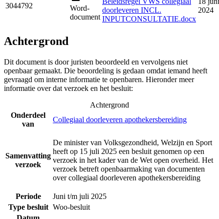
Beleidsregel VWS collegiaal
18 jun
3044792
Word-
doorleveren INCL.
2024
document
INPUTCONSULTATIE.docx
Achtergrond
Dit document is door juristen beoordeeld en vervolgens niet
openbaar gemaakt. Die beoordeling is gedaan omdat iemand heeft
gevraagd om interne informatie te openbaren. Hieronder meer
informatie over dat verzoek en het besluit:
Achtergrond
Onderdeel
Collegiaal doorleveren apothekersbereiding
van
De minister van Volksgezondheid, Welzijn en Sport
heeft op 15 juli 2025 een besluit genomen op een
Samenvatting
verzoek in het kader van de Wet open overheid. Het
verzoek
verzoek betreft openbaarmaking van documenten
over collegiaal doorleveren apothekersbereiding
Periode
Juni t/m juli 2025
Type besluit
Woo-besluit
Datum