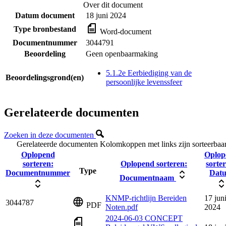
Over dit document
Datum document
18 juni 2024
Type bronbestand
Word-document
Documentnummer
3044791
Beoordeling
Geen openbaarmaking
5.1.2e Eerbiediging van de
Beoordelingsgrond(en)
persoonlijke levenssfeer
Gerelateerde documenten
Zoeken in deze documenten
Gerelateerde documenten
Kolomkoppen met links zijn sorteerbaa
Oplopend
Oplop
sorteren:
Oplopend sorteren:
sorte
Type
Documentnummer
Dat
Documentnaam
KNMP-richtlijn Bereiden
17 jun
3044787
PDF
Noten.pdf
2024
2024-06-03 CONCEPT