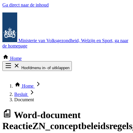
Ga direct naar de inhoud
Ministerie van Volksgezondheid, Welzijn en Sport
, ga naar
de homepage
Home
Hoofdmenu in- of uitklappen
Zoek door alle publicaties
Thema COVID-19
Home
Bekijk per bestuursorgaan
Besluit
Document
Word-document
ReactieZN_conceptbeleidsregel