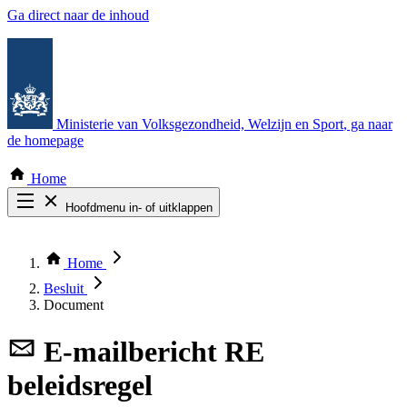
Ga direct naar de inhoud
Ministerie van Volksgezondheid, Welzijn en Sport
, ga naar
de homepage
Home
Hoofdmenu in- of uitklappen
Zoek door alle publicaties
Thema COVID-19
Home
Bekijk per bestuursorgaan
Besluit
Document
E-mailbericht
RE
beleidsregel