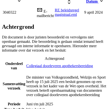
Datum
RE beleidsregel
E-
3040322
9 april 2024
magistraal.eml
mailbericht
Achtergrond
Dit document is door juristen beoordeeld en vervolgens niet
openbaar gemaakt. Die beoordeling is gedaan omdat iemand heeft
gevraagd om interne informatie te openbaren. Hieronder meer
informatie over dat verzoek en het besluit:
Achtergrond
Onderdeel
Collegiaal doorleveren apothekersbereiding
van
De minister van Volksgezondheid, Welzijn en Sport
heeft op 15 juli 2025 een besluit genomen op een
Samenvatting
verzoek in het kader van de Wet open overheid. Het
verzoek
verzoek betreft openbaarmaking van documenten
over collegiaal doorleveren apothekersbereiding
Periode
Juni t/m juli 2025