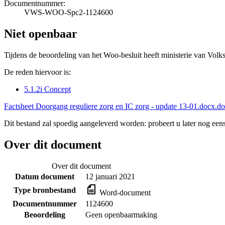
Documentnummer:
VWS-WOO-Spc2-1124600
Niet openbaar
Tijdens de beoordeling van het Woo-besluit heeft ministerie van Volk
De reden hiervoor is:
5.1.2i Concept
Factsheet Doorgang reguliere zorg en IC zorg - update 13-01.docx.d
Dit bestand zal spoedig aangeleverd worden: probeert u later nog eens
Over dit document
Over dit document
Datum document
12 januari 2021
Type bronbestand
Word-document
Documentnummer
1124600
Beoordeling
Geen openbaarmaking