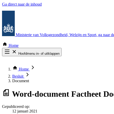
Ga direct naar de inhoud
Ministerie van Volksgezondheid, Welzijn en Sport
, ga naar 
Home
Hoofdmenu in- of uitklappen
Zoek door alle publicaties
Thema COVID-19
Home
Bekijk per bestuursorgaan
Besluit
Document
Word-document
Factheet Do
Gepubliceerd op:
12 januari 2021