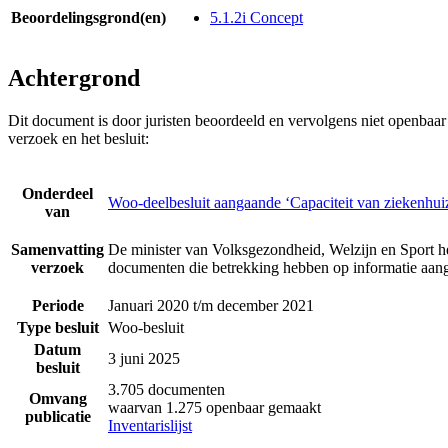
Beoordelingsgrond(en)
5.1.2i Concept
Achtergrond
Dit document is door juristen beoordeeld en vervolgens niet openbaa
verzoek en het besluit:
Onderdeel
Woo-deelbesluit aangaande ‘Capaciteit van ziekenhuiz
van
Samenvatting
De minister van Volksgezondheid, Welzijn en Sport he
verzoek
documenten die betrekking hebben op informatie aanga
Periode
Januari 2020 t/m december 2021
Type besluit
Woo-besluit
Datum
3 juni 2025
besluit
3.705 documenten
Omvang
waarvan 1.275 openbaar gemaakt
publicatie
Inventarislijst