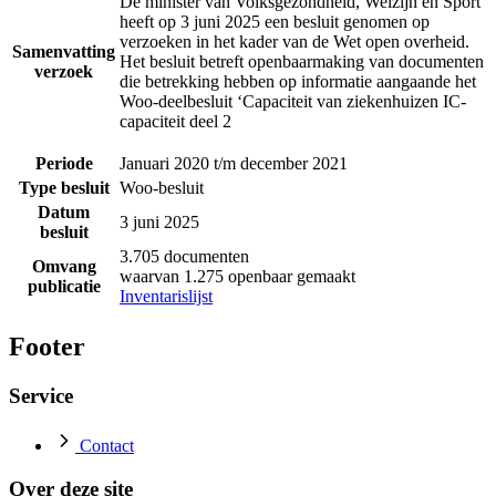
De minister van Volksgezondheid, Welzijn en Sport
heeft op 3 juni 2025 een besluit genomen op
verzoeken in het kader van de Wet open overheid.
Samenvatting
Het besluit betreft openbaarmaking van documenten
verzoek
die betrekking hebben op informatie aangaande het
Woo-deelbesluit ‘Capaciteit van ziekenhuizen IC-
capaciteit deel 2
Periode
Januari 2020 t/m december 2021
Type besluit
Woo-besluit
Datum
3 juni 2025
besluit
3.705 documenten
Omvang
waarvan 1.275 openbaar gemaakt
publicatie
Inventarislijst
Footer
Service
Contact
Over deze site