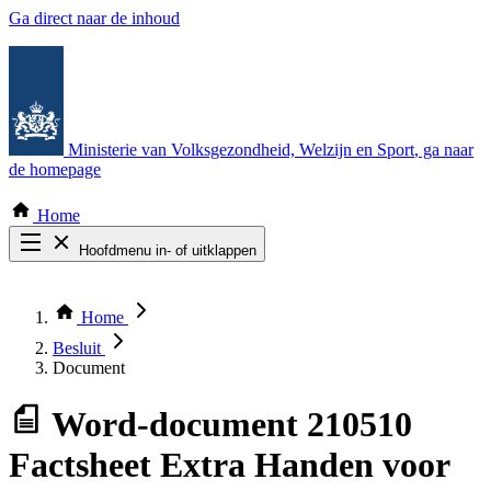
Ga direct naar de inhoud
Ministerie van Volksgezondheid, Welzijn en Sport
, ga naar
de homepage
Home
Hoofdmenu in- of uitklappen
Zoek door alle publicaties
Thema COVID-19
Home
Bekijk per bestuursorgaan
Besluit
Document
Word-document
210510
Factsheet Extra Handen voor