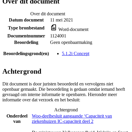
Over dit document
Over dit document
Datum document
11 mei 2021
Type bronbestand
Word-document
Documentnummer
1124001
Beoordeling
Geen openbaarmaking
Beoordelingsgrond(en)
5.1.2i Concept
Achtergrond
Dit document is door juristen beoordeeld en vervolgens niet
openbaar gemaakt. Die beoordeling is gedaan omdat iemand heeft
gevraagd om interne informatie te openbaren. Hieronder meer
informatie over dat verzoek en het besluit:
Achtergrond
Onderdeel
Woo-deelbesluit aangaande ‘Capaciteit van
van
ziekenhuizen IC-capaciteit deel 2