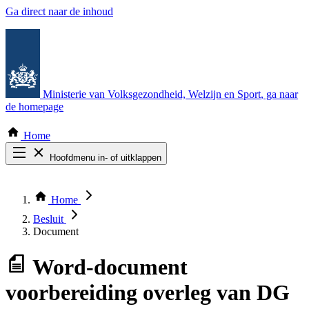
Ga direct naar de inhoud
Ministerie van Volksgezondheid, Welzijn en Sport
, ga naar
de homepage
Home
Hoofdmenu in- of uitklappen
Zoek door alle publicaties
Thema COVID-19
Home
Bekijk per bestuursorgaan
Besluit
Document
Word-document
voorbereiding overleg van DG