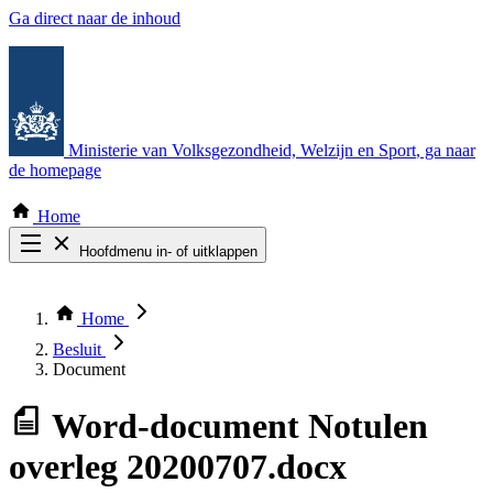
Ga direct naar de inhoud
Ministerie van Volksgezondheid, Welzijn en Sport
, ga naar
de homepage
Home
Hoofdmenu in- of uitklappen
Zoek door alle publicaties
Thema COVID-19
Home
Bekijk per bestuursorgaan
Besluit
Document
Word-document
Notulen
overleg 20200707.docx