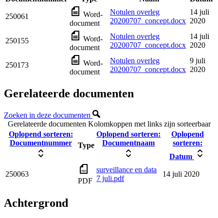
Notulen overleg
14 juli
Word-
250061
20200707_concept.docx
2020
document
Notulen overleg
14 juli
Word-
250155
20200707_concept.docx
2020
document
Notulen overleg
9 juli
Word-
250173
20200707_concept.docx
2020
document
Gerelateerde documenten
Zoeken in deze documenten
Gerelateerde documenten
Kolomkoppen met links zijn sorteerbaar
Oplopend sorteren:
Oplopend sorteren:
Oplopend
Documentnummer
Documentnaam
sorteren:
Type
Datum
surveillance en data
250063
14 juli 2020
7 juli.pdf
PDF
Achtergrond