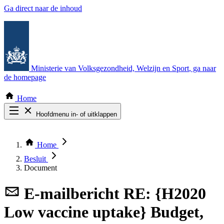
Ga direct naar de inhoud
Ministerie van Volksgezondheid, Welzijn en Sport
, ga naar
de homepage
Home
Hoofdmenu in- of uitklappen
Zoek door alle publicaties
Thema COVID-19
Home
Bekijk per bestuursorgaan
Besluit
Document
E-mailbericht
RE: {H2020
Low vaccine uptake} Budget,