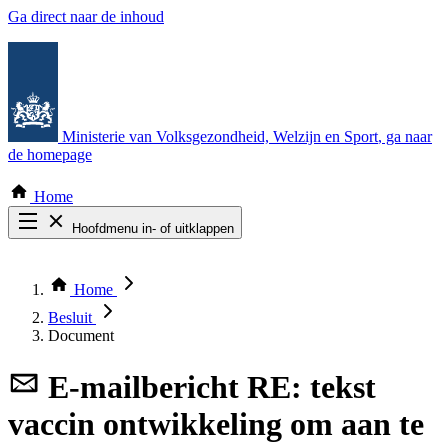
Ga direct naar de inhoud
Ministerie van Volksgezondheid, Welzijn en Sport
, ga naar
de homepage
Home
Hoofdmenu in- of uitklappen
Zoek door alle publicaties
Thema COVID-19
Home
Bekijk per bestuursorgaan
Besluit
Document
E-mailbericht
RE: tekst
vaccin ontwikkeling om aan te