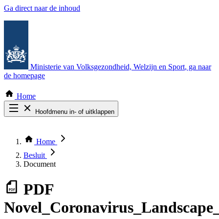
Ga direct naar de inhoud
Ministerie van Volksgezondheid, Welzijn en Sport
, ga naar
de homepage
Home
Hoofdmenu in- of uitklappen
Zoek door alle publicaties
Thema COVID-19
Home
Bekijk per bestuursorgaan
Besluit
Document
PDF
Novel_Coronavirus_Landscape