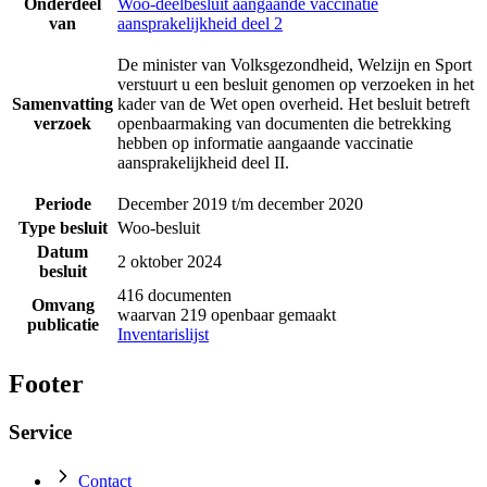
Onderdeel
Woo-deelbesluit aangaande vaccinatie
van
aansprakelijkheid deel 2
De minister van Volksgezondheid, Welzijn en Sport
verstuurt u een besluit genomen op verzoeken in het
Samenvatting
kader van de Wet open overheid. Het besluit betreft
verzoek
openbaarmaking van documenten die betrekking
hebben op informatie aangaande vaccinatie
aansprakelijkheid deel II.
Periode
December 2019 t/m december 2020
Type besluit
Woo-besluit
Datum
2 oktober 2024
besluit
416 documenten
Omvang
waarvan 219 openbaar gemaakt
publicatie
Inventarislijst
Footer
Service
Contact