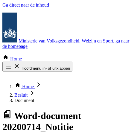
Ga direct naar de inhoud
Ministerie van Volksgezondheid, Welzijn en Sport
, ga naar
de homepage
Home
Hoofdmenu in- of uitklappen
Zoek door alle publicaties
Thema COVID-19
Home
Bekijk per bestuursorgaan
Besluit
Document
Word-document
20200714_Notitie