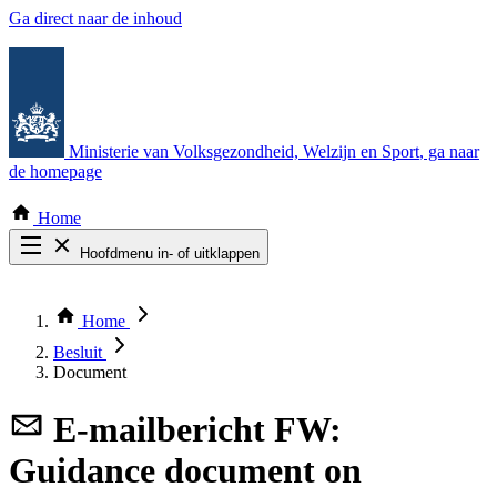
Ga direct naar de inhoud
Ministerie van Volksgezondheid, Welzijn en Sport
, ga naar
de homepage
Home
Hoofdmenu in- of uitklappen
Zoek door alle publicaties
Thema COVID-19
Home
Bekijk per bestuursorgaan
Besluit
Document
E-mailbericht
FW:
Guidance document on