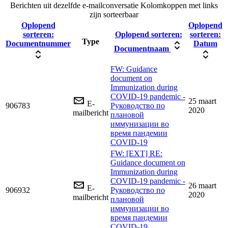
Berichten uit dezelfde e-mailconversatie
Kolomkoppen met links
zijn sorteerbaar
Oplopend
Oplopend
sorteren:
Oplopend sorteren:
sorteren:
Type
Documentnummer
Datum
Documentnaam
FW: Guidance
document on
Immunization during
COVID-19 pandemic -
25 maart
E-
906783
Руководcтво по
2020
mailbericht
плановой
иммунизации во
время пандемии
COVID-19
FW: [EXT] RE:
Guidance document on
Immunization during
COVID-19 pandemic -
26 maart
E-
906932
Руководcтво по
2020
mailbericht
плановой
иммунизации во
время пандемии
COVID-19