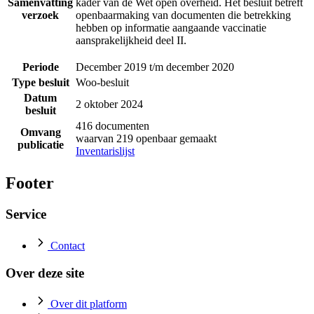
Samenvatting
kader van de Wet open overheid. Het besluit betreft
verzoek
openbaarmaking van documenten die betrekking
hebben op informatie aangaande vaccinatie
aansprakelijkheid deel II.
Periode
December 2019 t/m december 2020
Type besluit
Woo-besluit
Datum
2 oktober 2024
besluit
416 documenten
Omvang
waarvan 219 openbaar gemaakt
publicatie
Inventarislijst
Footer
Service
Contact
Over deze site
Over dit platform