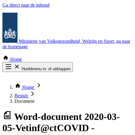
Ga direct naar de inhoud
Ministerie van Volksgezondheid, Welzijn en Sport
, ga naar
de homepage
Home
Hoofdmenu in- of uitklappen
Zoek door alle publicaties
Thema COVID-19
Home
Bekijk per bestuursorgaan
Besluit
Document
Word-document
2020-03-
05-Vetinf@ctCOVID -