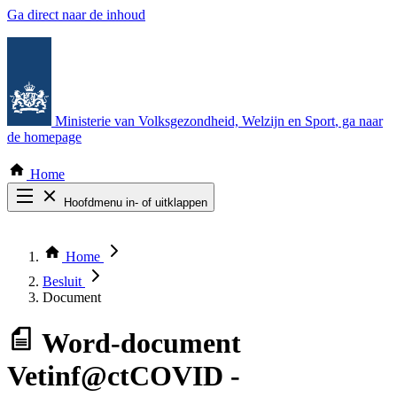
Ga direct naar de inhoud
Ministerie van Volksgezondheid, Welzijn en Sport
, ga naar
de homepage
Home
Hoofdmenu in- of uitklappen
Zoek door alle publicaties
Thema COVID-19
Home
Bekijk per bestuursorgaan
Besluit
Document
Word-document
Vetinf@ctCOVID -