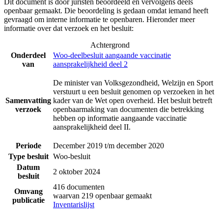
Dit document is door juristen beoordeeld en vervolgens deels
openbaar gemaakt. Die beoordeling is gedaan omdat iemand heeft
gevraagd om interne informatie te openbaren. Hieronder meer
informatie over dat verzoek en het besluit:
Achtergrond
Onderdeel
Woo-deelbesluit aangaande vaccinatie
van
aansprakelijkheid deel 2
De minister van Volksgezondheid, Welzijn en Sport
verstuurt u een besluit genomen op verzoeken in het
Samenvatting
kader van de Wet open overheid. Het besluit betreft
verzoek
openbaarmaking van documenten die betrekking
hebben op informatie aangaande vaccinatie
aansprakelijkheid deel II.
Periode
December 2019 t/m december 2020
Type besluit
Woo-besluit
Datum
2 oktober 2024
besluit
416 documenten
Omvang
waarvan 219 openbaar gemaakt
publicatie
Inventarislijst