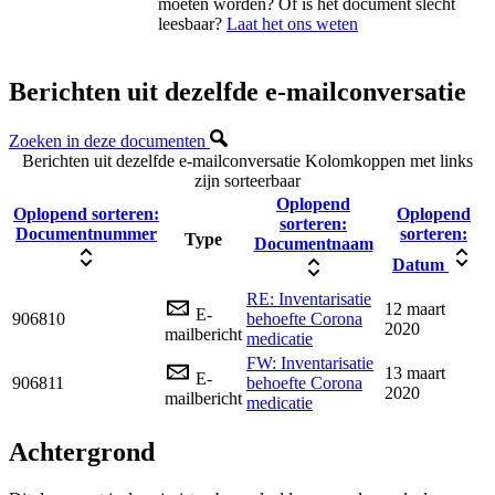
moeten worden? Of is het document slecht
leesbaar?
Laat het ons weten
Berichten uit dezelfde e-mailconversatie
Zoeken in deze documenten
Berichten uit dezelfde e-mailconversatie
Kolomkoppen met links
zijn sorteerbaar
Oplopend
Oplopend sorteren:
Oplopend
sorteren:
Documentnummer
sorteren:
Type
Documentnaam
Datum
RE: Inventarisatie
12 maart
E-
906810
behoefte Corona
2020
mailbericht
medicatie
FW: Inventarisatie
13 maart
E-
906811
behoefte Corona
2020
mailbericht
medicatie
Achtergrond