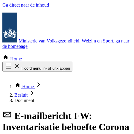
Ga direct naar de inhoud
Ministerie van Volksgezondheid, Welzijn en Sport
, ga naar
de homepage
Home
Hoofdmenu in- of uitklappen
Zoek door alle publicaties
Thema COVID-19
Home
Bekijk per bestuursorgaan
Besluit
Document
E-mailbericht
FW:
Inventarisatie behoefte Corona