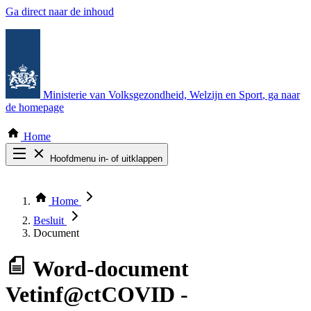
Ga direct naar de inhoud
Ministerie van Volksgezondheid, Welzijn en Sport
, ga naar
de homepage
Home
Hoofdmenu in- of uitklappen
Zoek door alle publicaties
Thema COVID-19
Home
Bekijk per bestuursorgaan
Besluit
Document
Word-document
Vetinf@ctCOVID -