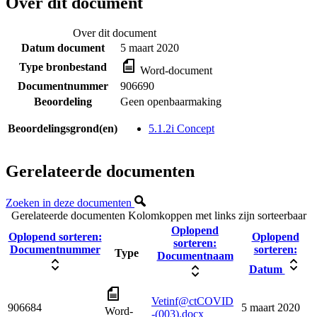
Over dit document
Over dit document
Datum document
5 maart 2020
Type bronbestand
Word-document
Documentnummer
906690
Beoordeling
Geen openbaarmaking
Beoordelingsgrond(en)
5.1.2i Concept
Gerelateerde documenten
Zoeken in deze documenten
Gerelateerde documenten
Kolomkoppen met links zijn sorteerbaar
Oplopend
Oplopend sorteren:
Oplopend
sorteren:
Documentnummer
sorteren:
Type
Documentnaam
Datum
Vetinf@ctCOVID
906684
5 maart 2020
Word-
-(003).docx