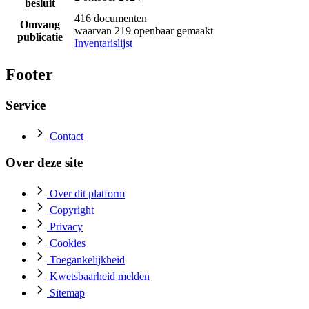
besluit
416 documenten
Omvang
waarvan 219 openbaar gemaakt
publicatie
Inventarislijst
Footer
Service
Contact
Over deze site
Over dit platform
Copyright
Privacy
Cookies
Toegankelijkheid
Kwetsbaarheid melden
Sitemap