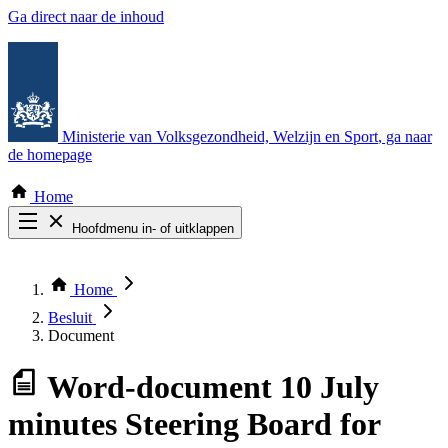
Ga direct naar de inhoud
Ministerie van Volksgezondheid, Welzijn en Sport
, ga naar
de homepage
Home
Hoofdmenu in- of uitklappen
Zoek door alle publicaties
Thema COVID-19
Home
Bekijk per bestuursorgaan
Besluit
Document
Word-document
10 July
minutes Steering Board for