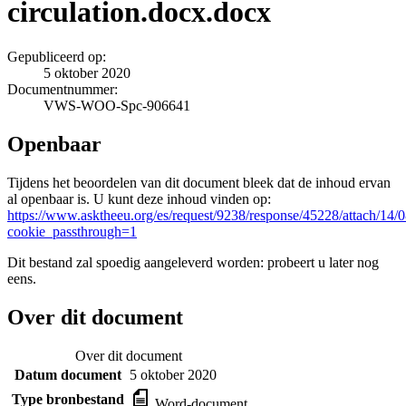
circulation.docx.docx
Gepubliceerd op:
5 oktober 2020
Documentnummer:
VWS-WOO-Spc-906641
Openbaar
Tijdens het beoordelen van dit document bleek dat de inhoud ervan
al openbaar is. U kunt deze inhoud vinden op:
https://www.asktheeu.org/es/request/9238/response/45228/atta
cookie_passthrough=1
Dit bestand zal spoedig aangeleverd worden: probeert u later nog
eens.
Over dit document
Over dit document
Datum document
5 oktober 2020
Type bronbestand
Word-document