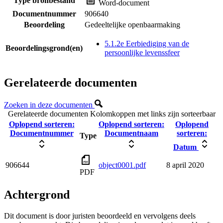
Type bronbestand
Word-document
Documentnummer
906640
Beoordeling
Gedeeltelijke openbaarmaking
5.1.2e Eerbiediging van de
Beoordelingsgrond(en)
persoonlijke levenssfeer
Gerelateerde documenten
Zoeken in deze documenten
Gerelateerde documenten
Kolomkoppen met links zijn sorteerbaar
Oplopend sorteren:
Oplopend sorteren:
Oplopend
Documentnummer
Documentnaam
sorteren:
Type
Datum
906644
object0001.pdf
8 april 2020
PDF
Achtergrond
Dit document is door juristen beoordeeld en vervolgens deels