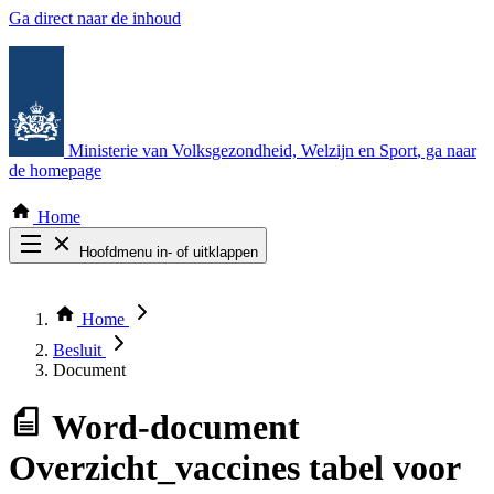
Ga direct naar de inhoud
Ministerie van Volksgezondheid, Welzijn en Sport
, ga naar
de homepage
Home
Hoofdmenu in- of uitklappen
Zoek door alle publicaties
Thema COVID-19
Home
Bekijk per bestuursorgaan
Besluit
Document
Word-document
Overzicht_vaccines tabel voor