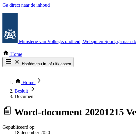
Ga direct naar de inhoud
Ministerie van Volksgezondheid, Welzijn en Sport
, ga naar 
Home
Hoofdmenu in- of uitklappen
Zoek door alle publicaties
Thema COVID-19
Home
Bekijk per bestuursorgaan
Besluit
Document
Word-document
20201215 Ve
Gepubliceerd op:
18 december 2020