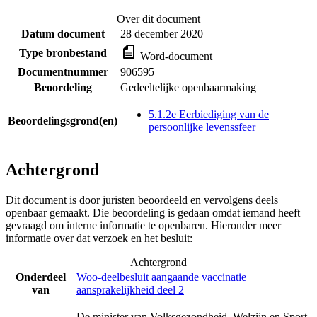
Over dit document
Datum document
28 december 2020
Type bronbestand
Word-document
Documentnummer
906595
Beoordeling
Gedeeltelijke openbaarmaking
5.1.2e Eerbiediging van de
Beoordelingsgrond(en)
persoonlijke levenssfeer
Achtergrond
Dit document is door juristen beoordeeld en vervolgens deels
openbaar gemaakt. Die beoordeling is gedaan omdat iemand heeft
gevraagd om interne informatie te openbaren. Hieronder meer
informatie over dat verzoek en het besluit:
Achtergrond
Onderdeel
Woo-deelbesluit aangaande vaccinatie
van
aansprakelijkheid deel 2
De minister van Volksgezondheid, Welzijn en Sport