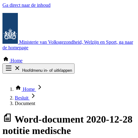
Ga direct naar de inhoud
Ministerie van Volksgezondheid, Welzijn en Sport
, ga naar
de homepage
Home
Hoofdmenu in- of uitklappen
Zoek door alle publicaties
Thema COVID-19
Home
Bekijk per bestuursorgaan
Besluit
Document
Word-document
2020-12-28
notitie medische