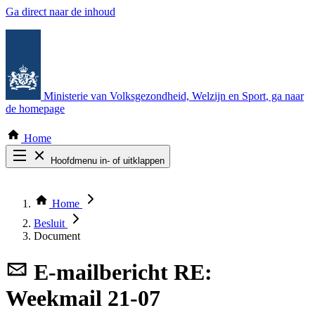
Ga direct naar de inhoud
Ministerie van Volksgezondheid, Welzijn en Sport
, ga naar
de homepage
Home
Hoofdmenu in- of uitklappen
Zoek door alle publicaties
Thema COVID-19
Home
Bekijk per bestuursorgaan
Besluit
Document
E-mailbericht
RE:
Weekmail 21-07