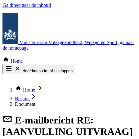
Ga direct naar de inhoud
Ministerie van Volksgezondheid, Welzijn en Sport
, ga naar
de homepage
Home
Hoofdmenu in- of uitklappen
Zoek door alle publicaties
Thema COVID-19
Home
Bekijk per bestuursorgaan
Besluit
Document
E-mailbericht
RE:
[AANVULLING UITVRAAG]