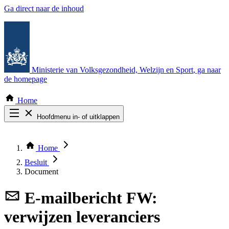
Ga direct naar de inhoud
Ministerie van Volksgezondheid, Welzijn en Sport
, ga naar
de homepage
Home
Hoofdmenu in- of uitklappen
Zoek door alle publicaties
Thema COVID-19
Home
Bekijk per bestuursorgaan
Besluit
Document
E-mailbericht
FW:
verwijzen leveranciers