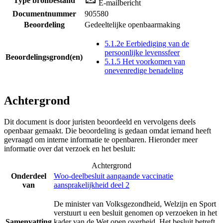
Type bronbestand
E-mailbericht
Documentnummer
905580
Beoordeling
Gedeeltelijke openbaarmaking
5.1.2e Eerbiediging van de
persoonlijke levenssfeer
Beoordelingsgrond(en)
5.1.5 Het voorkomen van
onevenredige benadeling
Achtergrond
Dit document is door juristen beoordeeld en vervolgens deels
openbaar gemaakt. Die beoordeling is gedaan omdat iemand heeft
gevraagd om interne informatie te openbaren. Hieronder meer
informatie over dat verzoek en het besluit:
Achtergrond
Onderdeel
Woo-deelbesluit aangaande vaccinatie
van
aansprakelijkheid deel 2
De minister van Volksgezondheid, Welzijn en Sport
verstuurt u een besluit genomen op verzoeken in het
Samenvatting
kader van de Wet open overheid. Het besluit betreft