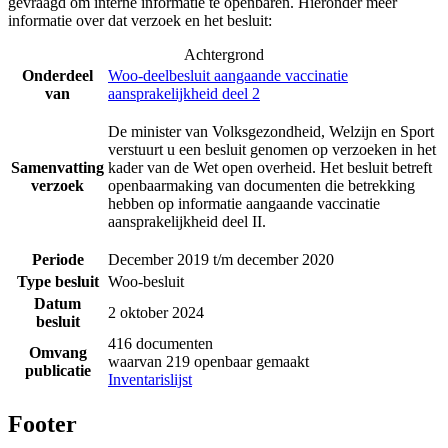
gevraagd om interne informatie te openbaren. Hieronder meer
informatie over dat verzoek en het besluit:
Achtergrond
Onderdeel
Woo-deelbesluit aangaande vaccinatie
van
aansprakelijkheid deel 2
De minister van Volksgezondheid, Welzijn en Sport
verstuurt u een besluit genomen op verzoeken in het
Samenvatting
kader van de Wet open overheid. Het besluit betreft
verzoek
openbaarmaking van documenten die betrekking
hebben op informatie aangaande vaccinatie
aansprakelijkheid deel II.
Periode
December 2019 t/m december 2020
Type besluit
Woo-besluit
Datum
2 oktober 2024
besluit
416 documenten
Omvang
waarvan 219 openbaar gemaakt
publicatie
Inventarislijst
Footer