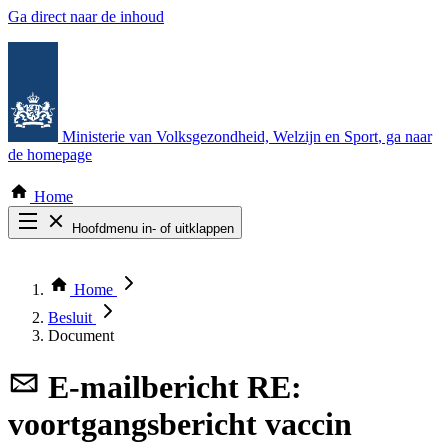
Ga direct naar de inhoud
Ministerie van Volksgezondheid, Welzijn en Sport
, ga naar
de homepage
Home
Hoofdmenu in- of uitklappen
Zoek door alle publicaties
Thema COVID-19
Home
Bekijk per bestuursorgaan
Besluit
Document
E-mailbericht
RE:
voortgangsbericht vaccin