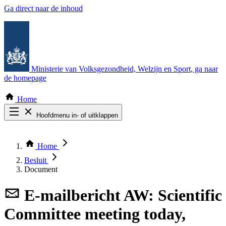
Ga direct naar de inhoud
Ministerie van Volksgezondheid, Welzijn en Sport
, ga naar
de homepage
Home
Hoofdmenu in- of uitklappen
Zoek door alle publicaties
Thema COVID-19
Home
Bekijk per bestuursorgaan
Besluit
Document
E-mailbericht
AW: Scientific
Committee meeting today,