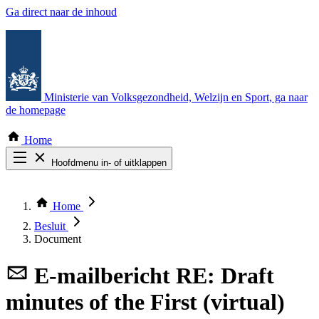
Ga direct naar de inhoud
Ministerie van Volksgezondheid, Welzijn en Sport
, ga naar
de homepage
Home
Hoofdmenu in- of uitklappen
Zoek door alle publicaties
Thema COVID-19
Home
Bekijk per bestuursorgaan
Besluit
Document
E-mailbericht
RE: Draft
minutes of the First (virtual)