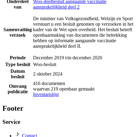
Onderdeel
Woo-deelbesluit aangaande vaccinatie
van
aansprakelijkheid deel 2
De minister van Volksgezondheid, Welzijn en Sport
verstuurt u een besluit genomen op verzoeken in het
Samenvatting
kader van de Wet open overheid. Het besluit betreft
verzoek
openbaarmaking van documenten die betrekking
hebben op informatie aangaande vaccinatie
aansprakelijkheid deel II.
Periode
December 2019 t/m december 2020
Type besluit
Woo-besluit
Datum
2 oktober 2024
besluit
416 documenten
Omvang
waarvan 219 openbaar gemaakt
publicatie
Inventarislijst
Footer
Service
Contact