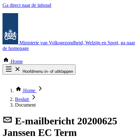
Ga direct naar de inhoud
Ministerie van Volksgezondheid, Welzijn en Sport
, ga naar
de homepage
Home
Hoofdmenu in- of uitklappen
Zoek door alle publicaties
Thema COVID-19
Home
Bekijk per bestuursorgaan
Besluit
Document
E-mailbericht
20200625
Janssen EC Term