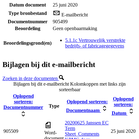
Datum document
25 juni 2020
Type bronbestand
E-mailbericht
Documentnummer
905499
Beoordeling
Geen openbaarmaking
5.1.1c Vertrouwelijk verstrekte
Beoordelingsgrond(en)
bedrijfs- of fabricagegegevens
Bijlagen bij dit e-mailbericht
Zoeken in deze documenten
Bijlagen bij dit e-mailbericht
Kolomkoppen met links zijn
sorteerbaar
Oplopend
Oplopend
sorteren:
Oplopend sorteren:
sorteren:
Type
Documentnummer
Documentnaam
Datum
20200625 Janssen EC
Term
905509
25 juni 2020
Word-
Sheet_Comments
document