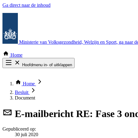
Ga direct naar de inhoud
Ministerie van Volksgezondheid, Welzijn en Sport
, ga naar 
Home
Hoofdmenu in- of uitklappen
Zoek door alle publicaties
Thema COVID-19
Home
Bekijk per bestuursorgaan
Besluit
Document
E-mailbericht
RE: Fase 3 on
Gepubliceerd op:
30 juli 2020