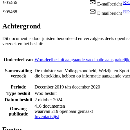
905466
RE:
E-mailbericht
905468
RE:
E-mailbericht
Achtergrond
Dit document is door juristen beoordeeld en vervolgens deels openba
verzoek en het besluit:
Onderdeel van
Woo-deelbesluit aangaande vaccinatie aansprakelijk
Samenvatting
De minister van Volksgezondheid, Welzijn en Sport 
verzoek
die betrekking hebben op informatie aangaande vacci
Periode
December 2019 t/m december 2020
Type besluit
Woo-besluit
Datum besluit
2 oktober 2024
416 documenten
Omvang
waarvan 219 openbaar gemaakt
publicatie
Inventarislijst
Footer