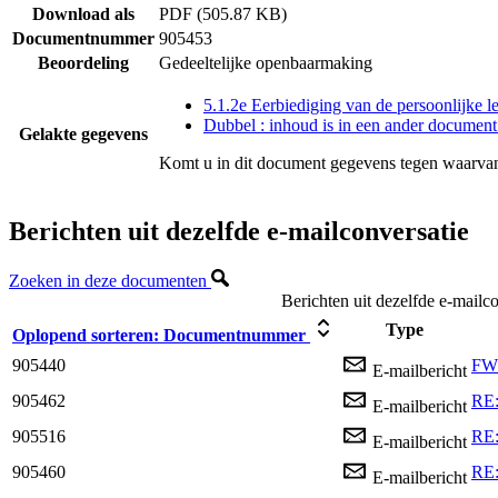
Download als
PDF (505.87 KB)
Documentnummer
905453
Beoordeling
Gedeeltelijke openbaarmaking
5.1.2e Eerbiediging van de persoonlijke l
Dubbel : inhoud is in een ander document
Gelakte gegevens
Komt u in dit document gegevens tegen waarvan
Berichten uit dezelfde e-mailconversatie
Zoeken in deze documenten
Berichten uit dezelfde e-mailco
Type
Oplopend sorteren:
Documentnummer
905440
FW:
E-mailbericht
905462
RE:
E-mailbericht
905516
RE:
E-mailbericht
905460
RE:
E-mailbericht