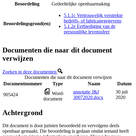
Beoordeling
Gedeeltelijke openbaarmaking
5.1.1c Vertrouwelijk verstrekte
bedrijfs- of fabricagegegevens
Beoordelingsgrond(en)
5.1.2e Eerbiediging van de
persoonlijke levenssfeer
Documenten die naar dit document
verwijzen
Zoeken in deze documenten
Documenten die naar dit document verwijzen
Documentnummer
Type
Naam
Datum
annotatie J&J
30 juli
Word-
905424
30072020.docx
2020
document
Achtergrond
Dit document is door juristen beoordeeld en vervolgens deels
openbaar gemaakt. Die beoordeling is gedaan omdat iemand heeft