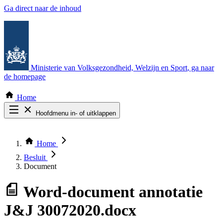
Ga direct naar de inhoud
Ministerie van Volksgezondheid, Welzijn en Sport
, ga naar
de homepage
Home
Hoofdmenu in- of uitklappen
Zoek door alle publicaties
Thema COVID-19
Home
Bekijk per bestuursorgaan
Besluit
Document
Word-document
annotatie
J&J 30072020.docx