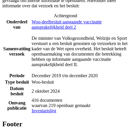
gevraagd om interne informatie te openbaren. Hieronder meer
informatie over dat verzoek en het besluit:
Achtergrond
Onderdeel
Woo-deelbesluit aangaande vaccinatie
van
aansprakelijkheid deel 2
De minister van Volksgezondheid, Welzijn en Sport
verstuurt u een besluit genomen op verzoeken in het
Samenvatting
kader van de Wet open overheid. Het besluit betreft
verzoek
openbaarmaking van documenten die betrekking
hebben op informatie aangaande vaccinatie
aansprakelijkheid deel II.
Periode
December 2019 t/m december 2020
Type besluit
Woo-besluit
Datum
2 oktober 2024
besluit
416 documenten
Omvang
waarvan 219 openbaar gemaakt
publicatie
Inventarislijst
Footer