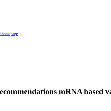
de homepage
ecommendations mRNA based va