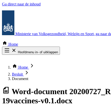
Ga direct naar de inhoud
Ministerie van Volksgezondheid, Welzijn en Sport
, ga naar 
Home
Hoofdmenu in- of uitklappen
Zoek door alle publicaties
Thema COVID-19
Home
Bekijk per bestuursorgaan
Besluit
Document
Word-document
20200727_R
19vaccines-v0.1.docx