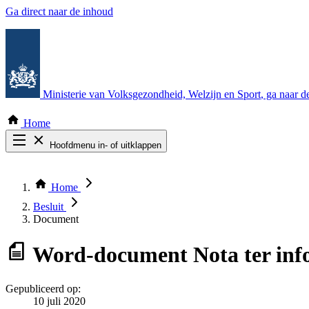
Ga direct naar de inhoud
Ministerie van Volksgezondheid, Welzijn en Sport
, ga naar 
Home
Hoofdmenu in- of uitklappen
Zoek door alle publicaties
Thema COVID-19
Home
Bekijk per bestuursorgaan
Besluit
Document
Word-document
Nota ter in
Gepubliceerd op:
10 juli 2020