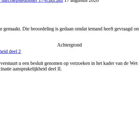
narcolepsiedossier 17-8.pdf.pdf
17 augustus 2020
ar gemaakt. Die beoordeling is gedaan omdat iemand heeft gevraagd om 
Achtergrond
heid deel 2
verstuurt u een besluit genomen op verzoeken in het kader van de Wet
natie aansprakelijkheid deel II.