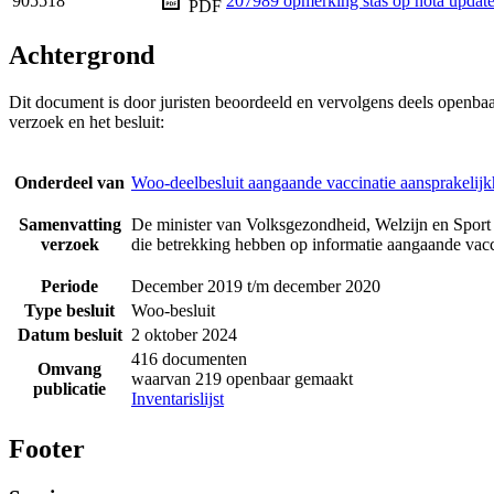
905518
207989 opmerking stas op nota update 
PDF
Achtergrond
Dit document is door juristen beoordeeld en vervolgens deels openba
verzoek en het besluit:
Onderdeel van
Woo-deelbesluit aangaande vaccinatie aansprakelijk
Samenvatting
De minister van Volksgezondheid, Welzijn en Sport 
verzoek
die betrekking hebben op informatie aangaande vacci
Periode
December 2019 t/m december 2020
Type besluit
Woo-besluit
Datum besluit
2 oktober 2024
416 documenten
Omvang
waarvan 219 openbaar gemaakt
publicatie
Inventarislijst
Footer