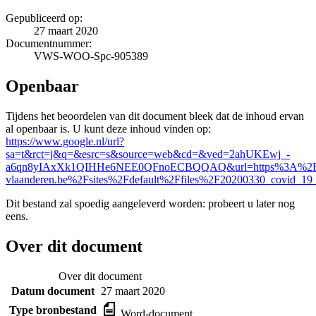
Gepubliceerd op:
27 maart 2020
Documentnummer:
VWS-WOO-Spc-905389
Openbaar
Tijdens het beoordelen van dit document bleek dat de inhoud ervan
al openbaar is. U kunt deze inhoud vinden op:
https://www.google.nl/url?
sa=t&rct=j&q=&esrc=s&source=web&cd=&ved=2ahUKEwj_-
a6qn8yIAxXk1QIHHe6NEE0QFnoECBQQAQ&url=https%3A%2
vlaanderen.be%2Fsites%2Fdefault%2Ffiles%2F20200330_covid
Dit bestand zal spoedig aangeleverd worden: probeert u later nog
eens.
Over dit document
Over dit document
Datum document
27 maart 2020
Type bronbestand
Word-document