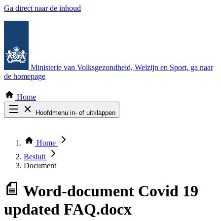
Ga direct naar de inhoud
Ministerie van Volksgezondheid, Welzijn en Sport
, ga naar
de homepage
Home
Hoofdmenu in- of uitklappen
Zoek door alle publicaties
Thema COVID-19
Home
Bekijk per bestuursorgaan
Besluit
Document
Word-document
Covid 19
updated FAQ.docx