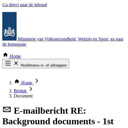
Ga direct naar de inhoud
Ministerie van Volksgezondheid, Welzijn en Sport
, ga naar
de homepage
Home
Hoofdmenu in- of uitklappen
Zoek door alle publicaties
Thema COVID-19
Home
Bekijk per bestuursorgaan
Besluit
Document
E-mailbericht
RE:
Background documents - 1st