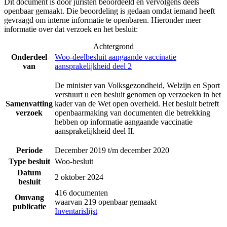
Dit document is door juristen beoordeeld en vervolgens deels
openbaar gemaakt. Die beoordeling is gedaan omdat iemand heeft
gevraagd om interne informatie te openbaren. Hieronder meer
informatie over dat verzoek en het besluit:
Achtergrond
Onderdeel
Woo-deelbesluit aangaande vaccinatie
van
aansprakelijkheid deel 2
De minister van Volksgezondheid, Welzijn en Sport
verstuurt u een besluit genomen op verzoeken in het
Samenvatting
kader van de Wet open overheid. Het besluit betreft
verzoek
openbaarmaking van documenten die betrekking
hebben op informatie aangaande vaccinatie
aansprakelijkheid deel II.
Periode
December 2019 t/m december 2020
Type besluit
Woo-besluit
Datum
2 oktober 2024
besluit
416 documenten
Omvang
waarvan 219 openbaar gemaakt
publicatie
Inventarislijst