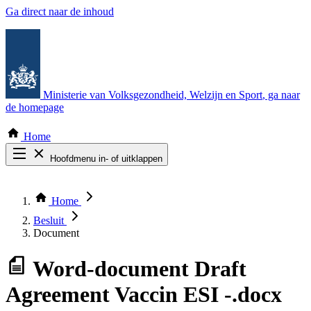
Ga direct naar de inhoud
Ministerie van Volksgezondheid, Welzijn en Sport
, ga naar
de homepage
Home
Hoofdmenu in- of uitklappen
Zoek door alle publicaties
Thema COVID-19
Home
Bekijk per bestuursorgaan
Besluit
Document
Word-document
Draft
Agreement Vaccin ESI -.docx