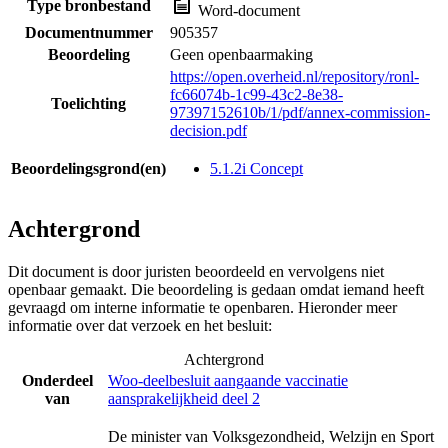
Type bronbestand
Word-document
Documentnummer
905357
Beoordeling
Geen openbaarmaking
https://open.overheid.nl/repository/ronl-
fc66074b-1c99-43c2-8e38-
Toelichting
97397152610b/1/pdf/annex-commission-
decision.pdf
Beoordelingsgrond(en)
5.1.2i Concept
Achtergrond
Dit document is door juristen beoordeeld en vervolgens niet
openbaar gemaakt. Die beoordeling is gedaan omdat iemand heeft
gevraagd om interne informatie te openbaren. Hieronder meer
informatie over dat verzoek en het besluit:
Achtergrond
Onderdeel
Woo-deelbesluit aangaande vaccinatie
van
aansprakelijkheid deel 2
De minister van Volksgezondheid, Welzijn en Sport