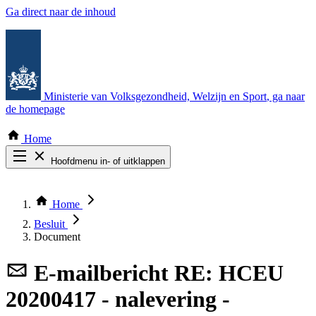
Ga direct naar de inhoud
Ministerie van Volksgezondheid, Welzijn en Sport
, ga naar
de homepage
Home
Hoofdmenu in- of uitklappen
Zoek door alle publicaties
Thema COVID-19
Home
Bekijk per bestuursorgaan
Besluit
Document
E-mailbericht
RE: HCEU
20200417 - nalevering -