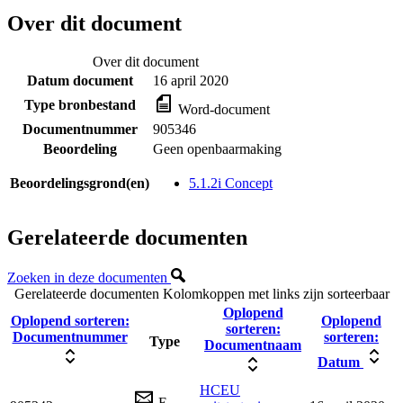
Over dit document
Over dit document
Datum document
16 april 2020
Type bronbestand
Word-document
Documentnummer
905346
Beoordeling
Geen openbaarmaking
Beoordelingsgrond(en)
5.1.2i Concept
Gerelateerde documenten
Zoeken in deze documenten
Gerelateerde documenten
Kolomkoppen met links zijn sorteerbaar
Oplopend
Oplopend sorteren:
Oplopend
sorteren:
Documentnummer
sorteren:
Type
Documentnaam
Datum
HCEU
E-