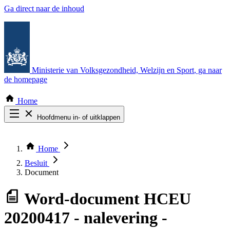
Ga direct naar de inhoud
Ministerie van Volksgezondheid, Welzijn en Sport
, ga naar
de homepage
Home
Hoofdmenu in- of uitklappen
Zoek door alle publicaties
Thema COVID-19
Home
Bekijk per bestuursorgaan
Besluit
Document
Word-document
HCEU
20200417 - nalevering -