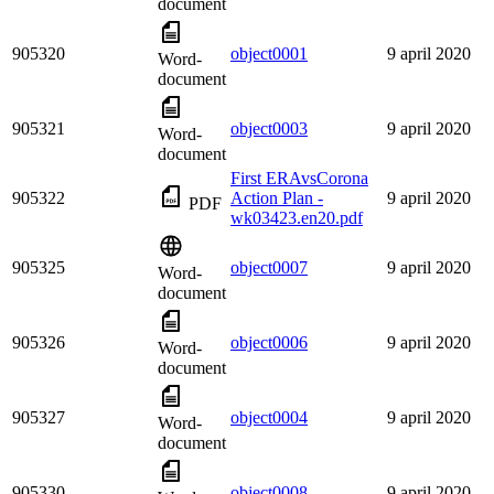
document
905320
object0001
9 april 2020
Word-
document
905321
object0003
9 april 2020
Word-
document
First ERAvsCorona
905322
Action Plan -
9 april 2020
PDF
wk03423.en20.pdf
905325
object0007
9 april 2020
Word-
document
905326
object0006
9 april 2020
Word-
document
905327
object0004
9 april 2020
Word-
document
905330
object0008
9 april 2020