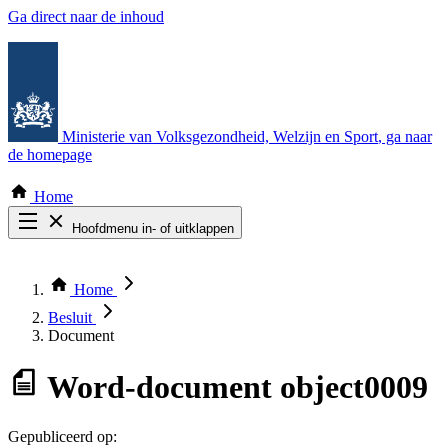
Ga direct naar de inhoud
Ministerie van Volksgezondheid, Welzijn en Sport
, ga naar
de homepage
Home
Hoofdmenu in- of uitklappen
Zoek door alle publicaties
Thema COVID-19
Home
Bekijk per bestuursorgaan
Besluit
Document
Word-document
object0009
Gepubliceerd op: