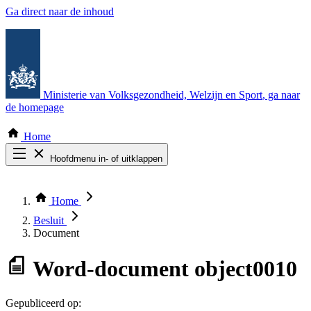
Ga direct naar de inhoud
Ministerie van Volksgezondheid, Welzijn en Sport
, ga naar
de homepage
Home
Hoofdmenu in- of uitklappen
Zoek door alle publicaties
Thema COVID-19
Home
Bekijk per bestuursorgaan
Besluit
Document
Word-document
object0010
Gepubliceerd op: