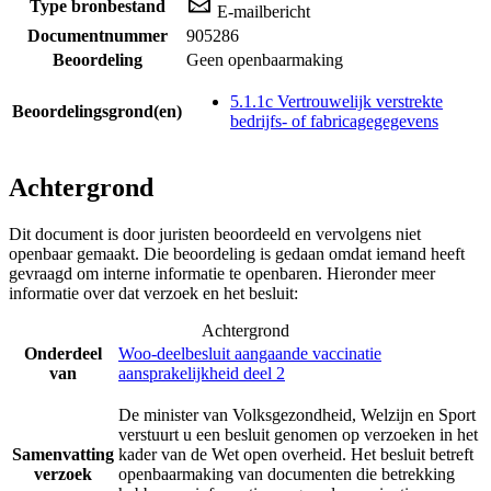
Type bronbestand
E-mailbericht
Documentnummer
905286
Beoordeling
Geen openbaarmaking
5.1.1c Vertrouwelijk verstrekte
Beoordelingsgrond(en)
bedrijfs- of fabricagegegevens
Achtergrond
Dit document is door juristen beoordeeld en vervolgens niet
openbaar gemaakt. Die beoordeling is gedaan omdat iemand heeft
gevraagd om interne informatie te openbaren. Hieronder meer
informatie over dat verzoek en het besluit:
Achtergrond
Onderdeel
Woo-deelbesluit aangaande vaccinatie
van
aansprakelijkheid deel 2
De minister van Volksgezondheid, Welzijn en Sport
verstuurt u een besluit genomen op verzoeken in het
Samenvatting
kader van de Wet open overheid. Het besluit betreft
verzoek
openbaarmaking van documenten die betrekking