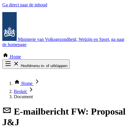
Ga direct naar de inhoud
Ministerie van Volksgezondheid, Welzijn en Sport
, ga naar
de homepage
Home
Hoofdmenu in- of uitklappen
Zoek door alle publicaties
Thema COVID-19
Home
Bekijk per bestuursorgaan
Besluit
Document
E-mailbericht
FW: Proposal
J&J