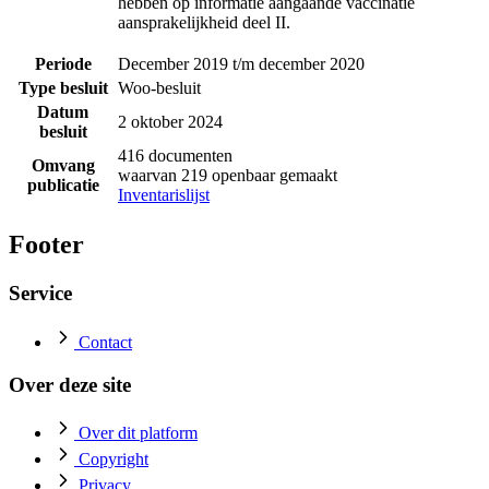
hebben op informatie aangaande vaccinatie
aansprakelijkheid deel II.
Periode
December 2019 t/m december 2020
Type besluit
Woo-besluit
Datum
2 oktober 2024
besluit
416 documenten
Omvang
waarvan 219 openbaar gemaakt
publicatie
Inventarislijst
Footer
Service
Contact
Over deze site
Over dit platform
Copyright
Privacy