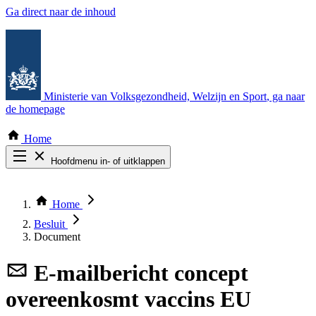
Ga direct naar de inhoud
Ministerie van Volksgezondheid, Welzijn en Sport
, ga naar
de homepage
Home
Hoofdmenu in- of uitklappen
Zoek door alle publicaties
Thema COVID-19
Home
Bekijk per bestuursorgaan
Besluit
Document
E-mailbericht
concept
overeenkosmt vaccins EU